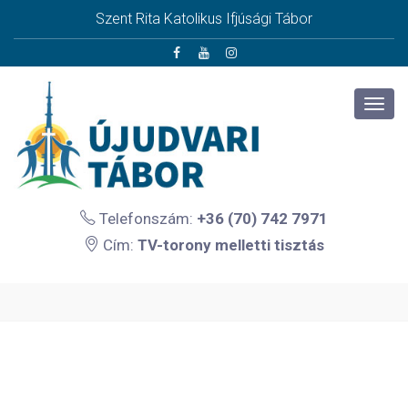
Szent Rita Katolikus Ifjúsági Tábor
Telefonszám:
+36 (70) 742 7971
Cím:
TV-torony melletti tisztás