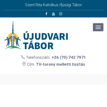
Szent Rita Katolikus Ifjúsági Tábor
Telefonszám:
+36 (70) 742 7971
Cím:
TV-torony melletti tisztás