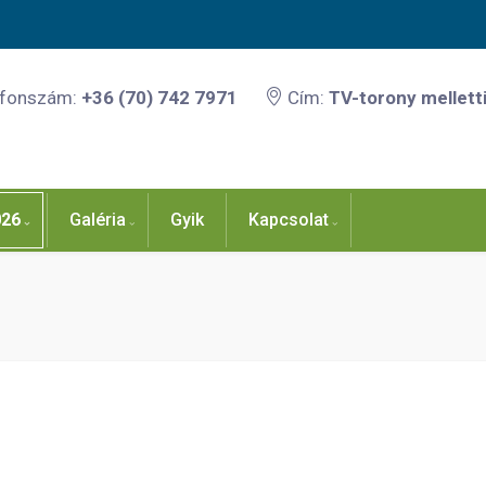
efonszám:
+36 (70) 742 7971
Cím:
TV-torony melletti
026
Galéria
Gyik
Kapcsolat