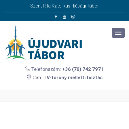
Szent Rita Katolikus Ifjúsági Tábor
Telefonszám:
+36 (70) 742 7971
Cím:
TV-torony melletti tisztás