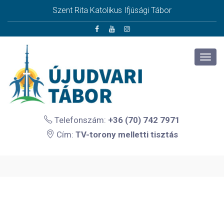
Szent Rita Katolikus Ifjúsági Tábor
Telefonszám:
+36 (70) 742 7971
Cím:
TV-torony melletti tisztás