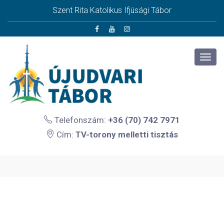
Szent Rita Katolikus Ifjúsági Tábor
Telefonszám:
+36 (70) 742 7971
Cím:
TV-torony melletti tisztás