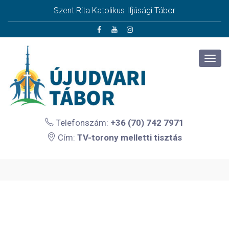
Szent Rita Katolikus Ifjúsági Tábor
Telefonszám:
+36 (70) 742 7971
Cím:
TV-torony melletti tisztás