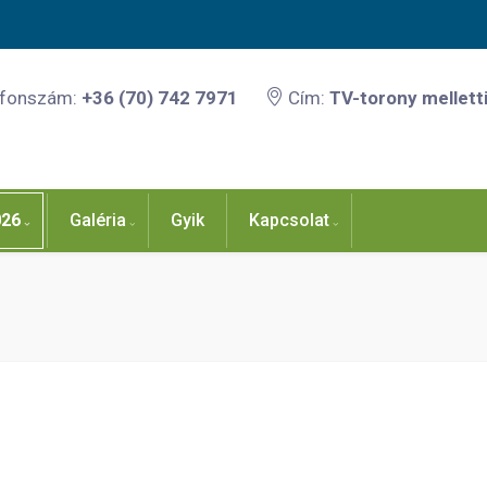
efonszám:
+36 (70) 742 7971
Cím:
TV-torony melletti
026
Galéria
Gyik
Kapcsolat