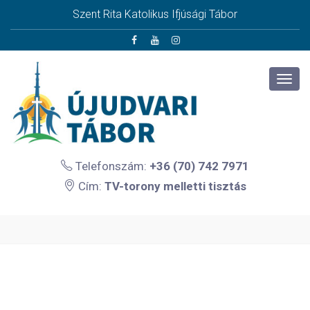
Szent Rita Katolikus Ifjúsági Tábor
Telefonszám:
+36 (70) 742 7971
Cím:
TV-torony melletti tisztás