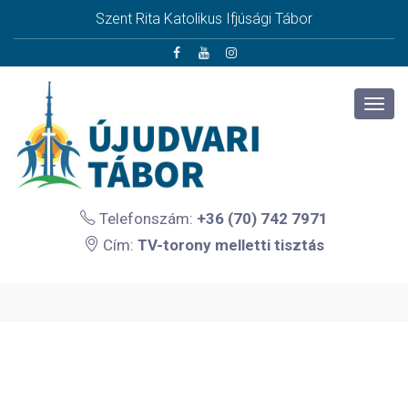
Szent Rita Katolikus Ifjúsági Tábor
Telefonszám:
+36 (70) 742 7971
Cím:
TV-torony melletti tisztás