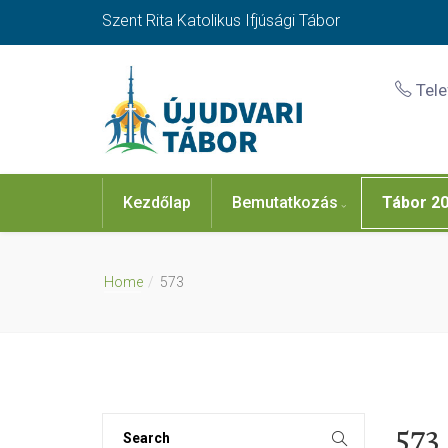
Szent Rita Katolikus Ifjúsági Tábor
Tel
Kezdőlap
Bemutatkozás
Tábor 2
Home
573
573