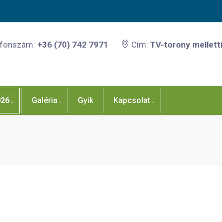
efonszám:
+36 (70) 742 7971
Cím:
TV-torony melletti
026
Galéria
Gyik
Kapcsolat