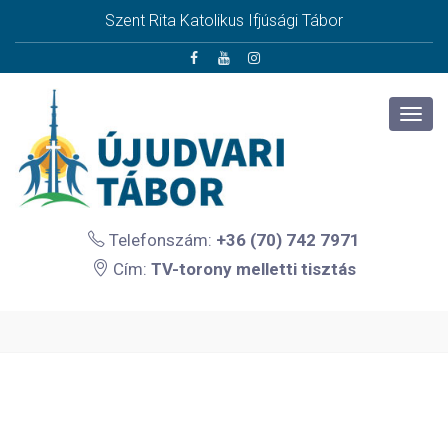
Szent Rita Katolikus Ifjúsági Tábor
Telefonszám:
+36 (70) 742 7971
Cím:
TV-torony melletti tisztás