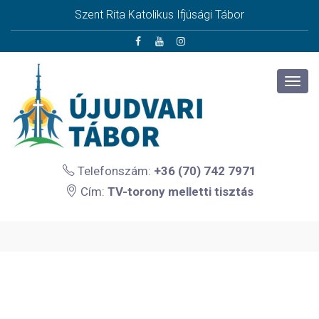
Szent Rita Katolikus Ifjúsági Tábor
Telefonszám:
+36 (70) 742 7971
Cím:
TV-torony melletti tisztás