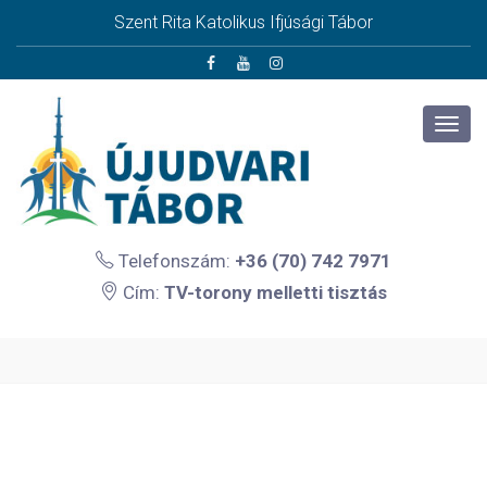
Szent Rita Katolikus Ifjúsági Tábor
Telefonszám:
+36 (70) 742 7971
Cím:
TV-torony melletti tisztás