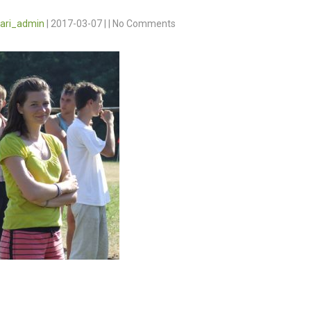
vari_admin
|
2017-03-07
|
|
No Comments