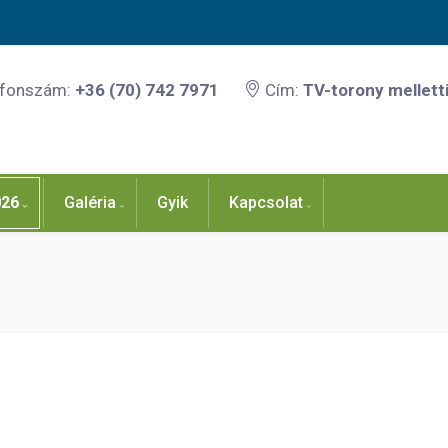
efonszám:
+36 (70) 742 7971
Cím:
TV-torony melletti
026
Galéria
Gyik
Kapcsolat