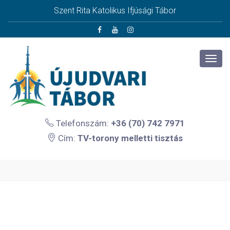
Szent Rita Katolikus Ifjúsági Tábor
Telefonszám:
+36 (70) 742 7971
Cím:
TV-torony melletti tisztás