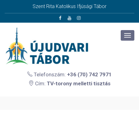
Szent Rita Katolikus Ifjúsági Tábor
Telefonszám:
+36 (70) 742 7971
Cím:
TV-torony melletti tisztás