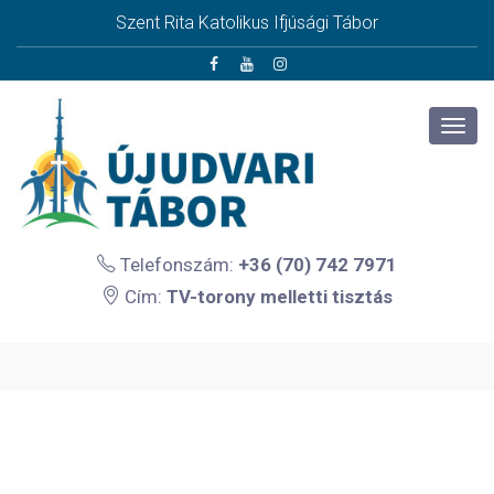
Szent Rita Katolikus Ifjúsági Tábor
Telefonszám:
+36 (70) 742 7971
Cím:
TV-torony melletti tisztás