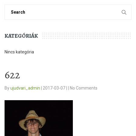
KATEGÓRIÁK
Nincs kategória
622
By
ujudvari_admin
|
2017-03-07
|
|
No Comments