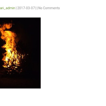
vari_admin
|
2017-03-07
|
|
No Comments