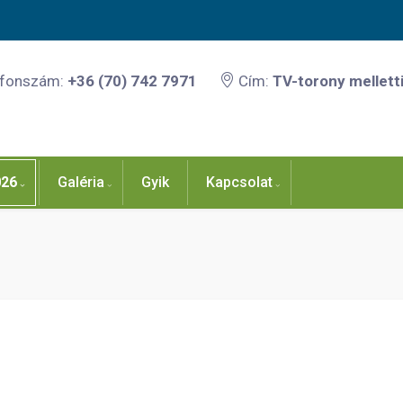
efonszám:
+36 (70) 742 7971
Cím:
TV-torony melletti
026
Galéria
Gyik
Kapcsolat