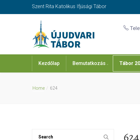
Szent Rita Katolikus Ifjúsági Tábor
Tel
Kezdőlap
Bemutatkozás
Tábor 2
Home
624
624