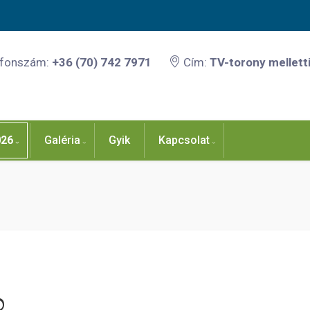
efonszám:
+36 (70) 742 7971
Cím:
TV-torony melletti
026
Galéria
Gyik
Kapcsolat
0