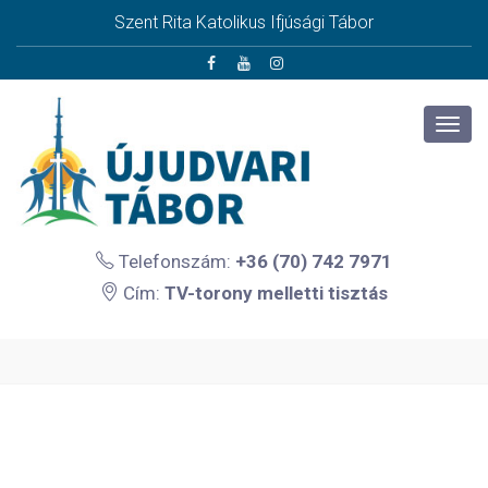
Szent Rita Katolikus Ifjúsági Tábor
Telefonszám:
+36 (70) 742 7971
Cím:
TV-torony melletti tisztás