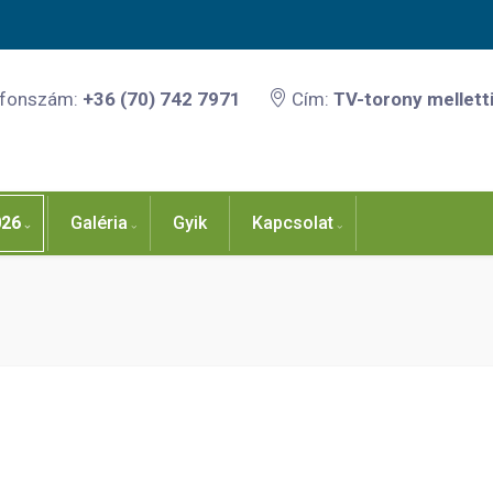
efonszám:
+36 (70) 742 7971
Cím:
TV-torony melletti
026
Galéria
Gyik
Kapcsolat
8