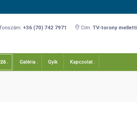
efonszám:
+36 (70) 742 7971
Cím:
TV-torony melletti
026
Galéria
Gyik
Kapcsolat