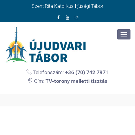
Szent Rita Katolikus Ifjúsági Tábor
Telefonszám:
+36 (70) 742 7971
Cím:
TV-torony melletti tisztás