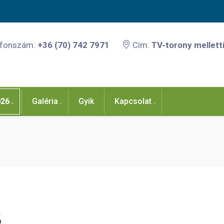
efonszám:
+36 (70) 742 7971
Cím:
TV-torony melletti
026
Galéria
Gyik
Kapcsolat
6