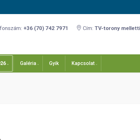
efonszám:
+36 (70) 742 7971
Cím:
TV-torony melletti
026
Galéria
Gyik
Kapcsolat
4