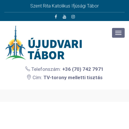
Szent Rita Katolikus Ifjúsági Tábor
Telefonszám:
+36 (70) 742 7971
Cím:
TV-torony melletti tisztás