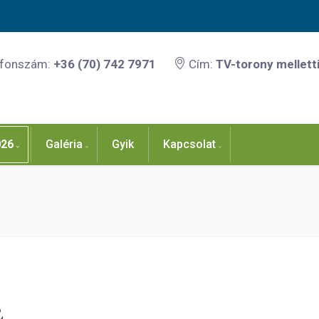
efonszám:
+36 (70) 742 7971
Cím:
TV-torony melletti
026
Galéria
Gyik
Kapcsolat
2