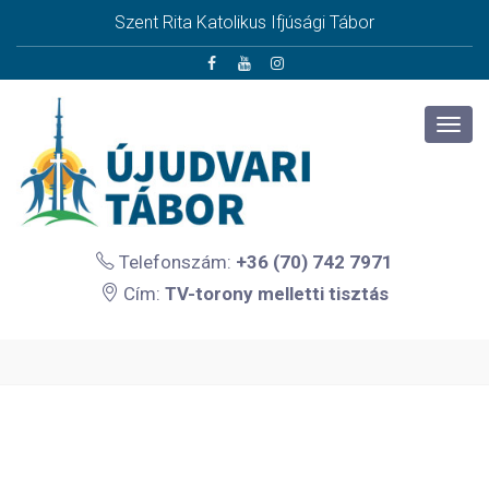
Szent Rita Katolikus Ifjúsági Tábor
Telefonszám:
+36 (70) 742 7971
Cím:
TV-torony melletti tisztás