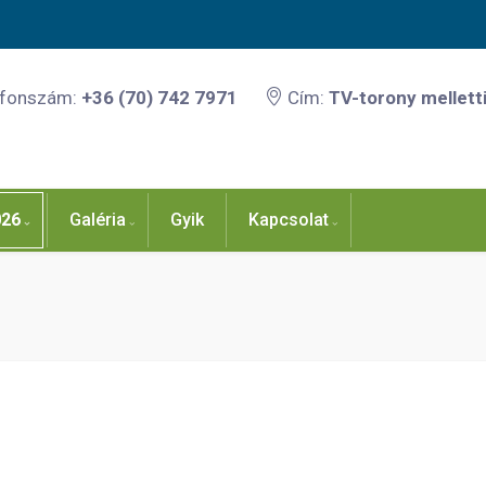
efonszám:
+36 (70) 742 7971
Cím:
TV-torony melletti
026
Galéria
Gyik
Kapcsolat