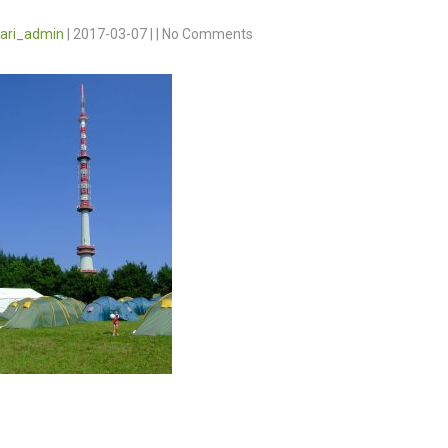
vari_admin
|
2017-03-07
|
|
No Comments