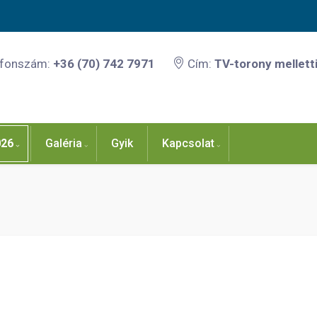
efonszám:
+36 (70) 742 7971
Cím:
TV-torony melletti
026
Galéria
Gyik
Kapcsolat