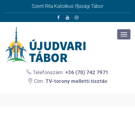
Szent Rita Katolikus Ifjúsági Tábor
Telefonszám:
+36 (70) 742 7971
Cím:
TV-torony melletti tisztás