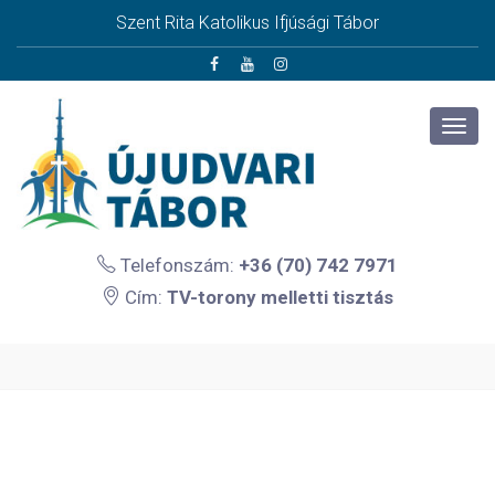
Szent Rita Katolikus Ifjúsági Tábor
Telefonszám:
+36 (70) 742 7971
Cím:
TV-torony melletti tisztás