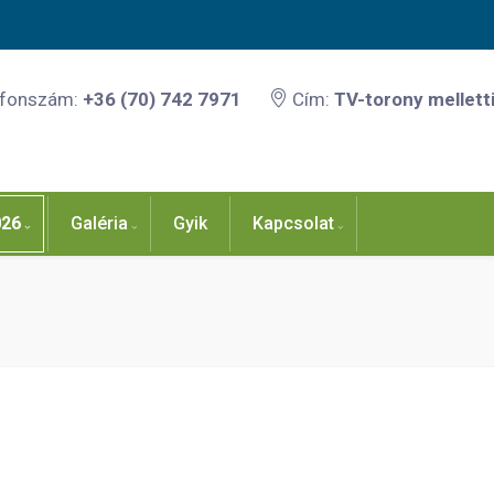
efonszám:
+36 (70) 742 7971
Cím:
TV-torony melletti
026
Galéria
Gyik
Kapcsolat