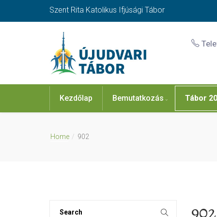
Szent Rita Katolikus Ifjúsági Tábor
Tel
Kezdőlap
Bemutatkozás
Tábor 2
Home
902
902