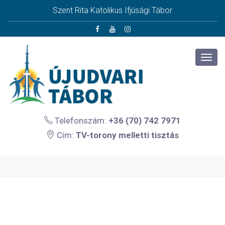
Szent Rita Katolikus Ifjúsági Tábor
Telefonszám:
+36 (70) 742 7971
Cím:
TV-torony melletti tisztás