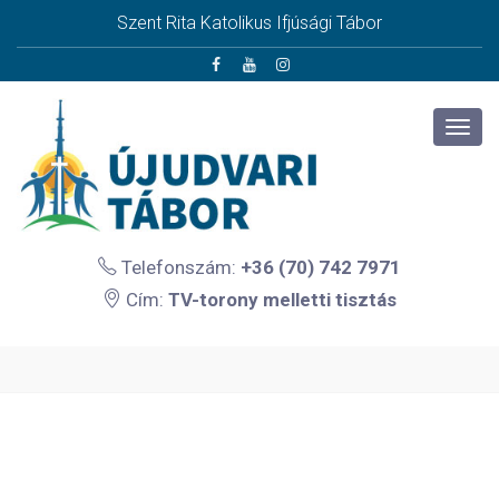
Szent Rita Katolikus Ifjúsági Tábor
Telefonszám:
+36 (70) 742 7971
Cím:
TV-torony melletti tisztás