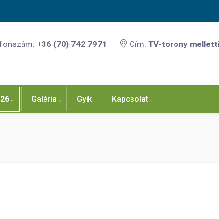
efonszám:
+36 (70) 742 7971
Cím:
TV-torony melletti
026
Galéria
Gyik
Kapcsolat