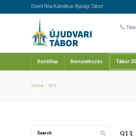
Szent Rita Katolikus Ifjúsági Tábor
Tel
Kezdőlap
Bemutatkozás
Tábor 2
Home
913
913