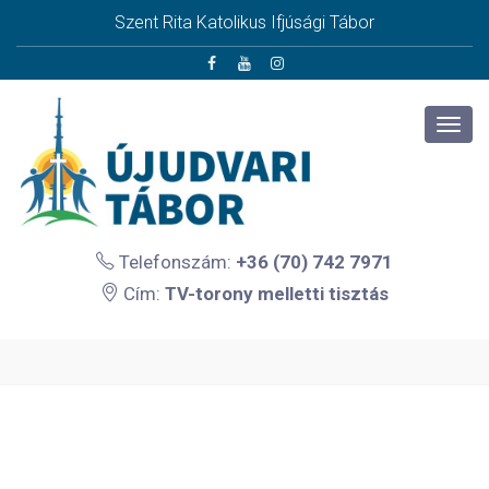
Szent Rita Katolikus Ifjúsági Tábor
Telefonszám:
+36 (70) 742 7971
Cím:
TV-torony melletti tisztás