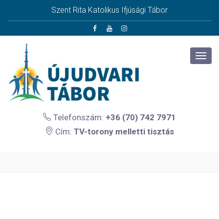
Szent Rita Katolikus Ifjúsági Tábor
Telefonszám:
+36 (70) 742 7971
Cím:
TV-torony melletti tisztás