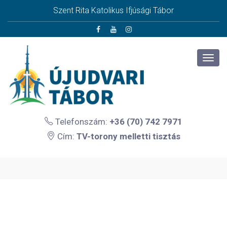
Szent Rita Katolikus Ifjúsági Tábor
Telefonszám:
+36 (70) 742 7971
Cím:
TV-torony melletti tisztás