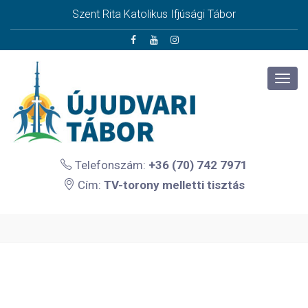
Szent Rita Katolikus Ifjúsági Tábor
Telefonszám:
+36 (70) 742 7971
Cím:
TV-torony melletti tisztás