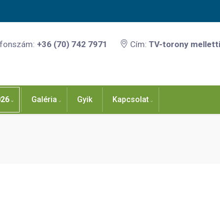
efonszám:
+36 (70) 742 7971
Cím:
TV-torony melletti
026
Galéria
Gyik
Kapcsolat