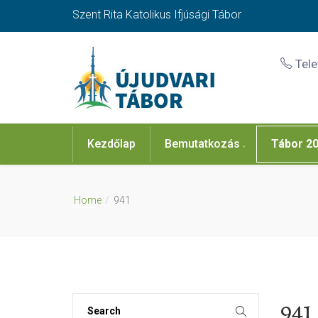
Szent Rita Katolikus Ifjúsági Tábor
Tel
Kezdőlap
Bemutatkozás
Tábor 2
Home
941
941