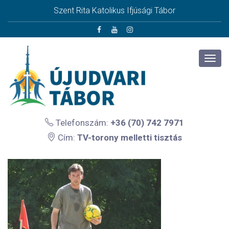
Szent Rita Katolikus Ifjúsági Tábor
Telefonszám:
+36 (70) 742 7971
Cím:
TV-torony melletti tisztás