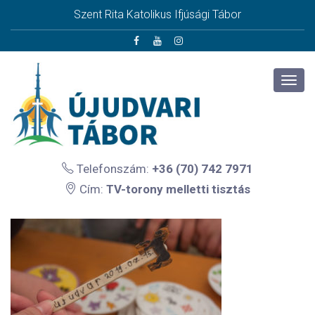
Szent Rita Katolikus Ifjúsági Tábor
Telefonszám:
+36 (70) 742 7971
Cím:
TV-torony melletti tisztás