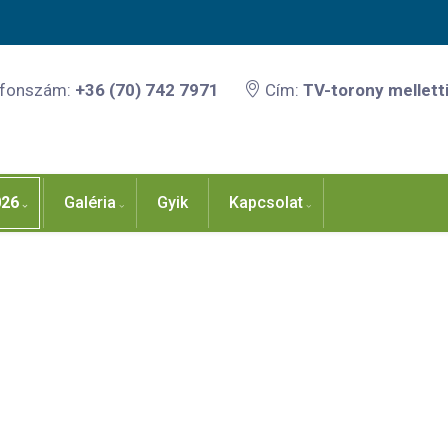
efonszám:
+36 (70) 742 7971
Cím:
TV-torony melletti
026
Galéria
Gyik
Kapcsolat