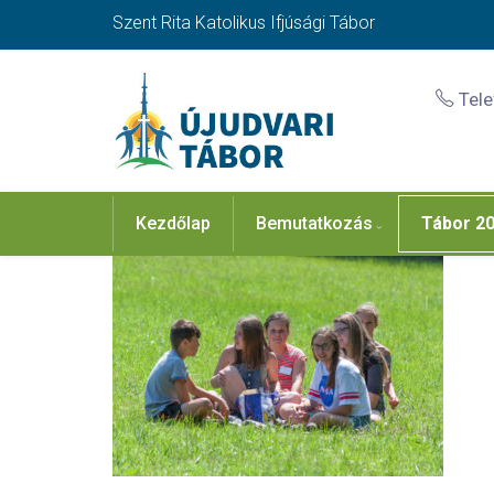
Szent Rita Katolikus Ifjúsági Tábor
Tel
Kezdőlap
Bemutatkozás
Tábor 2