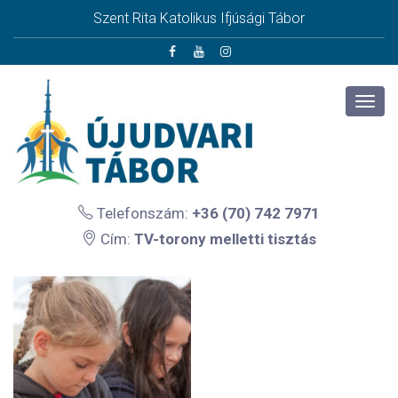
Szent Rita Katolikus Ifjúsági Tábor
Telefonszám:
+36 (70) 742 7971
Cím:
TV-torony melletti tisztás