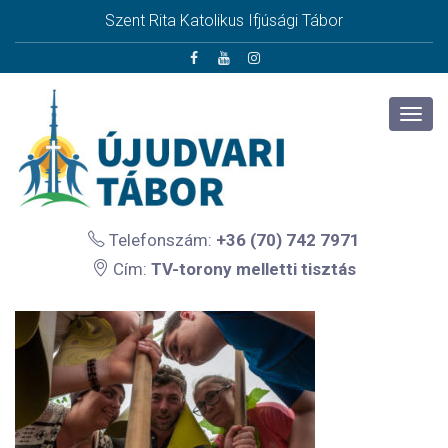
Szent Rita Katolikus Ifjúsági Tábor
Telefonszám:
+36 (70) 742 7971
Cím:
TV-torony melletti tisztás