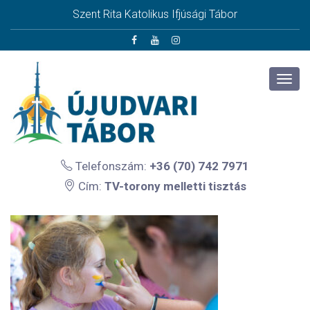
Szent Rita Katolikus Ifjúsági Tábor
Telefonszám:
+36 (70) 742 7971
Cím:
TV-torony melletti tisztás