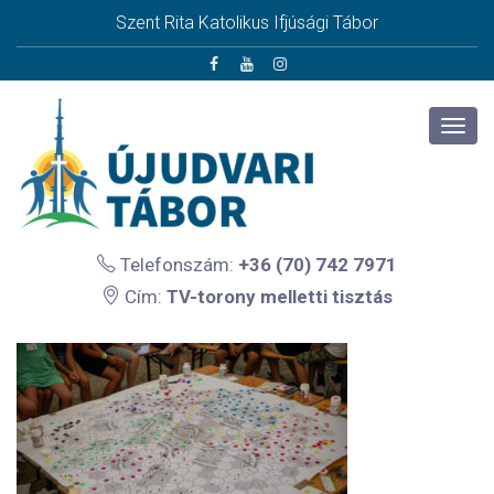
Szent Rita Katolikus Ifjúsági Tábor
Telefonszám:
+36 (70) 742 7971
Cím:
TV-torony melletti tisztás