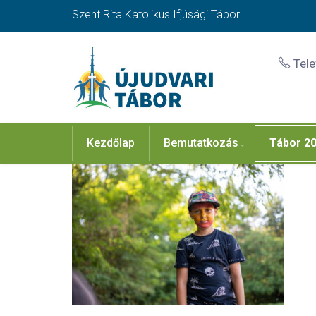
Szent Rita Katolikus Ifjúsági Tábor
Tel
Kezdőlap
Bemutatkozás
Tábor 2