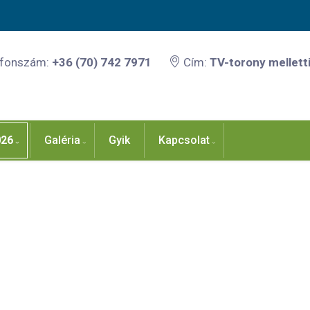
efonszám:
+36 (70) 742 7971
Cím:
TV-torony melletti
026
Galéria
Gyik
Kapcsolat